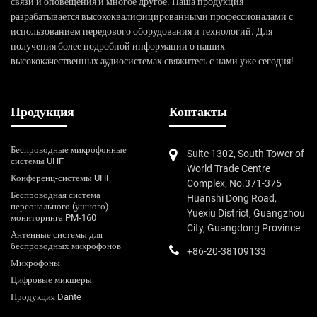
связи и оповещения и многое другое. Наша продукция
разрабатывается высококвалифицированными профессионалами с
использованием передового оборудования и технологий. Для
получения более подробной информации о наших
высококачественных аудиосистемах свяжитесь с нами уже сегодня!
Продукция
Контакты
Беспроводные микрофонные
Suite 1302, South Tower of
системы UHF
World Trade Centre
Конференц-системы UHF
Complex, No.371-375
Беспроводная система
Huanshi Dong Road,
персонального (ушного)
Yuexiu District, Guangzhou
мониторинга PM-160
City, Guangdong Province
Антенные системы для
беспроводных микрофонов
+86-20-38109133
Микрофоны
Цифровые микшеры
Продукция Dante