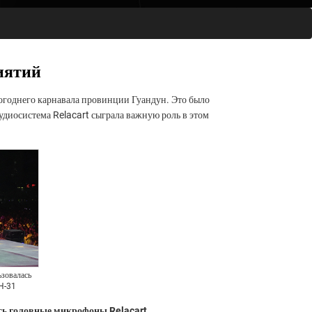
иятий
вогоднего карнавала провинции Гуандун. Это было
удиосистема Relacart сыграла важную роль в этом
зовалась
 H-31
ь головные микрофоны Relacart