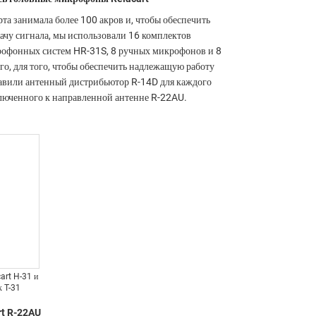
та занимала более 100 акров и, чтобы обеспечить
ачу сигнала, мы использовали 16 комплектов
офонных систем HR-31S, 8 ручных микрофонов и 8
о, для того, чтобы обеспечить надлежащую работу
тавили антенный дистрибьютор R-14D для каждого
ключенного к направленной антенне R-22AU.
art H-31 и
к T-31
rt R-22AU