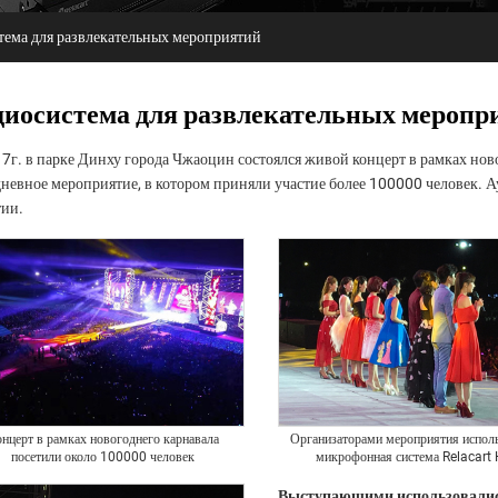
тема для развлекательных мероприятий
диосистема для развлекательных меропр
7г. в парке Динху города Чжаоцин состоялся живой концерт в рамках но
невное мероприятие, в котором приняли участие более 100000 человек. А
ии.
нцерт в рамках новогоднего карнавала
Организаторами мероприятия исполь
посетили около 100000 человек
микрофонная система Relacart
Выступающими использовалис