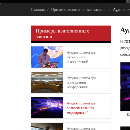
Главная
Примеры выполненных заказов
Аудиосис
Ау
Примеры выполненных
заказов
В 201
двухд
Аудиосистема для
событ
публичных
выступлений
Аудиосистема для
проведения
конференций
Аудиосистема для
развлекательных
мероприятий
Ко
Аудиосистема для