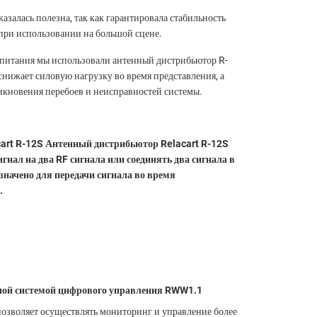
залась полезна, так как гарантировала стабильность
при использовании на большой сцене.
питания мы использовали антенный дистрибьютор R-
снижает силовую нагрузку во время представления, а
икновения перебоев и неисправностей системы.
art R-12S Антенный дистрибьютор Relacart R-12S
игнал на два RF сигнала или соединять два сигнала в
значено для передачи сигнала во время
.
ной системой цифрового управления RWW1.1
озволяет осуществлять мониторинг и управление более