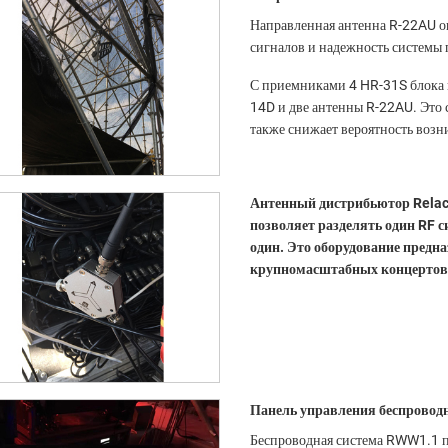
Направленная антенна R-22AU ока
сигналов и надежность системы 
С приемниками 4 HR-31S блока 
14D и две антенны R-22AU. Это 
также снижает вероятность возн
Антенный дистрибьютор Relac
позволяет разделять один RF с
один. Это оборудование предна
крупномасштабных концертов
Панель управления беспровод
Беспроводная система RWW1.1 п