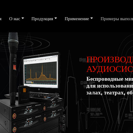
я
О нас
Продукция
Применение
Примеры выполн
ПРОИЗВОД
АУДИОСИСТ
Беспроводные ми
для использовани
залах, театрах, о