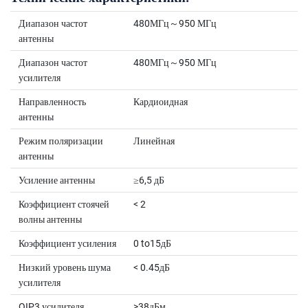
Диапазон частот
480МГц～950 МГц
антенны
Диапазон частот
480МГц～950 МГц
усилителя
Направленность
Кардиоидная
антенны
Режим поляризации
Линейная
антенны
Усиление антенны
≥6,5 дБ
Коэффициент стоячей
< 2
волны антенны
Коэффициент усиления
0 to15дБ
Низкий уровень шума
< 0.45дБ
усилителя
OIP3 усилителя
>38дБм